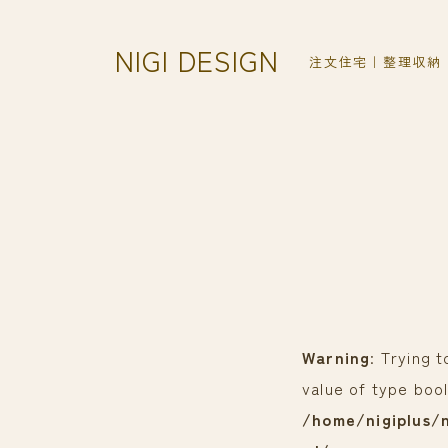
NIGI DESIGN
注文住宅｜整理収納
Warning
: Trying 
value of type bool
/home/nigiplus/n