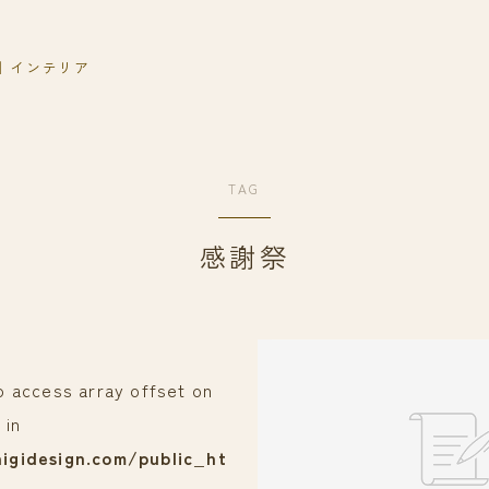
｜インテリア
TAG
感謝祭
to access array offset on
 in
igidesign.com/public_ht