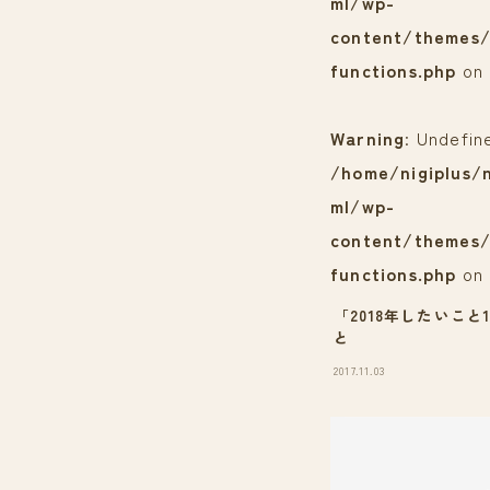
ml/wp-
content/themes/
functions.php
on 
Warning
: Undefin
/home/nigiplus/n
ml/wp-
content/themes/
functions.php
on 
「2018年したいこ
と
2017.11.03