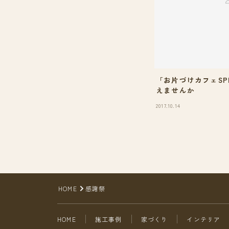
「お片づけカフェSP
えませんか
2017.10.14
HOME
感謝祭
HOME
施工事例
家づくり
インテリア