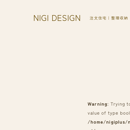
NIGI DESIGN
注文住宅｜整理収納
Warning
: Trying 
value of type bool
/home/nigiplus/n