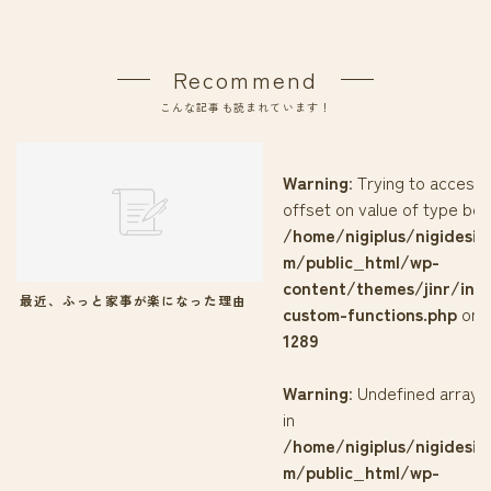
Recommend
こんな記事も読まれています！
Warning
: Trying to access 
offset on value of type bool
/home/nigiplus/nigidesig
m/public_html/wp-
content/themes/jinr/inc
最近、ふっと家事が楽になった理由
custom-functions.php
on l
1289
Warning
: Undefined array k
in
/home/nigiplus/nigidesig
m/public_html/wp-