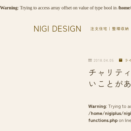
Warning
: Trying to access array offset on value of type bool in
/home/
NIGI DESIGN
注文住宅｜整理収納
2018.04.05
ラ
チャリティ
いことが
Warning
: Trying to 
/home/nigiplus/nig
functions.php
on lin