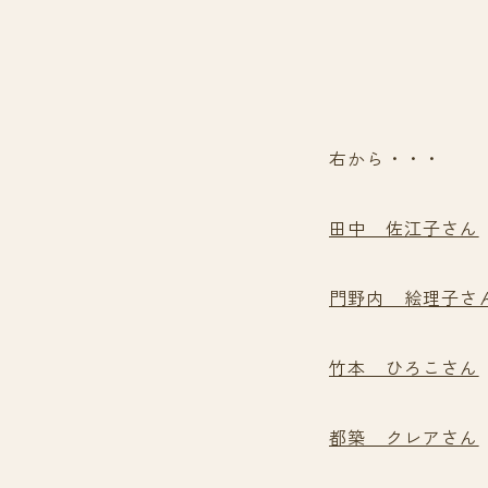
右から・・・
田中 佐江子さん
門野内 絵理子さ
竹本 ひろこさん
都築 クレアさん