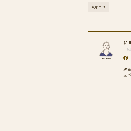
#片づけ
和
一級
建
家