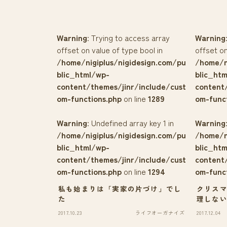
Warning
: Trying to access array
Warning
offset on value of type bool in
offset on
/home/nigiplus/nigidesign.com/pu
/home/n
blic_html/wp-
blic_ht
content/themes/jinr/include/cust
content
om-functions.php
on line
1289
om-func
Warning
: Undefined array key 1 in
Warning
/home/nigiplus/nigidesign.com/pu
/home/n
blic_html/wp-
blic_ht
content/themes/jinr/include/cust
content
om-functions.php
on line
1294
om-func
私も始まりは「実家の片づけ」でし
クリス
た
理しな
2017.10.23
ライフオーガナイズ
2017.12.04