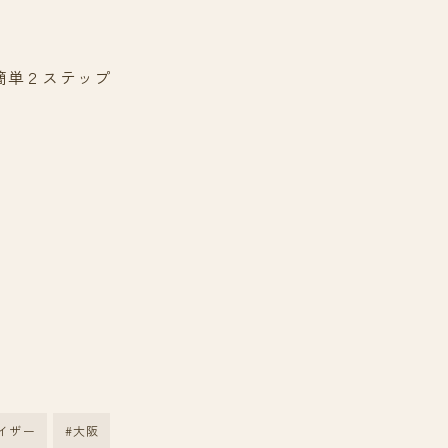
簡単２ステップ
く
イザー
#大阪