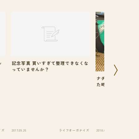
ッ
記念写真 買いすぎて整理できなくな
っていませんか？
ナチュラルクリーニ
た時に洗濯槽掃除
イズ
2017.09.26
ライフオーガナイズ
2018.09.04