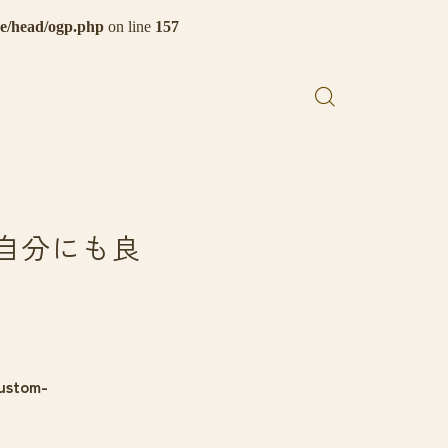
de/head/ogp.php
on line
157
自分にも良
ustom-