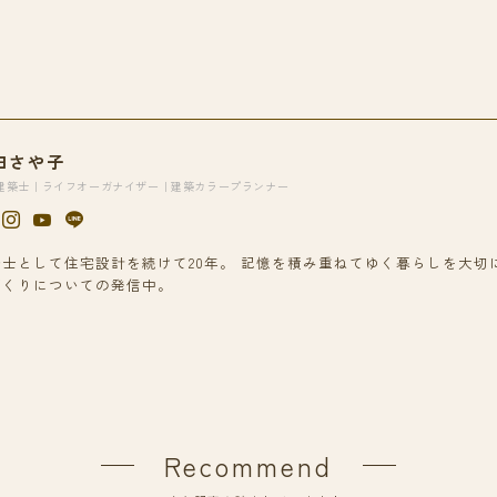
田さや子
建築士｜ライフオーガナイザー｜建築カラープランナー
築士として住宅設計を続けて20年。 記憶を積み重ねてゆく暮らしを大切
づくりについての発信中。
Recommend