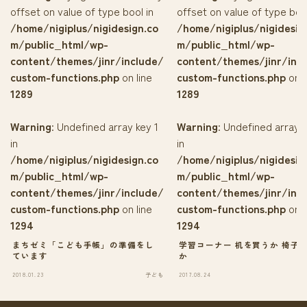
offset on value of type bool in
offset on value of type bool
/home/nigiplus/nigidesign.co
/home/nigiplus/nigidesig
m/public_html/wp-
m/public_html/wp-
content/themes/jinr/include/
content/themes/jinr/inc
custom-functions.php
on line
custom-functions.php
on l
1289
1289
Warning
: Undefined array key 1
Warning
: Undefined array k
in
in
/home/nigiplus/nigidesign.co
/home/nigiplus/nigidesig
m/public_html/wp-
m/public_html/wp-
content/themes/jinr/include/
content/themes/jinr/inc
custom-functions.php
on line
custom-functions.php
on l
1294
1294
まちゼミ「こども手帳」の準備をし
学習コーナー 机を買うか 椅子
ています
か
2018.01.23
子ども
2017.08.24