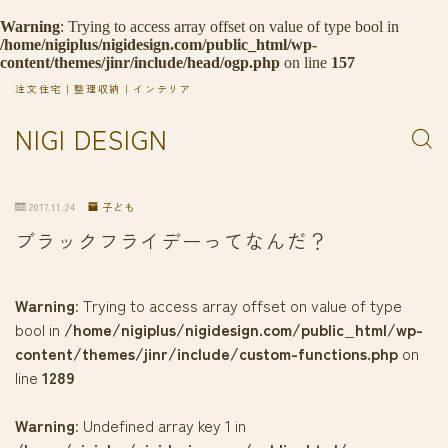
Warning
: Trying to access array offset on value of type bool in
/home/nigiplus/nigidesign.com/public_html/wp-
content/themes/jinr/include/head/ogp.php
on line
157
注文住宅｜整理収納｜インテリア
NIGI DESIGN
2017.11.24
子ども
ブラックフライデーってなんだ？
Warning
: Trying to access array offset on value of type
bool in
/home/nigiplus/nigidesign.com/public_html/wp-
content/themes/jinr/include/custom-functions.php
on
line
1289
Warning
: Undefined array key 1 in