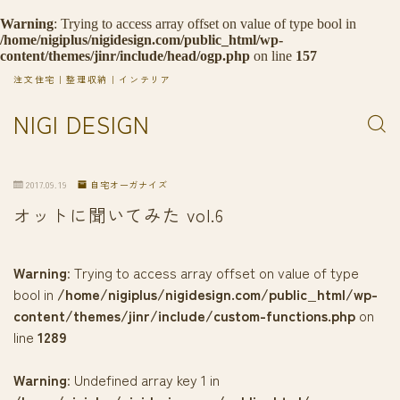
Warning
: Trying to access array offset on value of type bool in
/home/nigiplus/nigidesign.com/public_html/wp-
content/themes/jinr/include/head/ogp.php
on line
157
注文住宅｜整理収納｜インテリア
NIGI DESIGN
2017.09.19
自宅オーガナイズ
オットに聞いてみた vol.6
Warning
: Trying to access array offset on value of type
bool in
/home/nigiplus/nigidesign.com/public_html/wp-
content/themes/jinr/include/custom-functions.php
on
line
1289
Warning
: Undefined array key 1 in