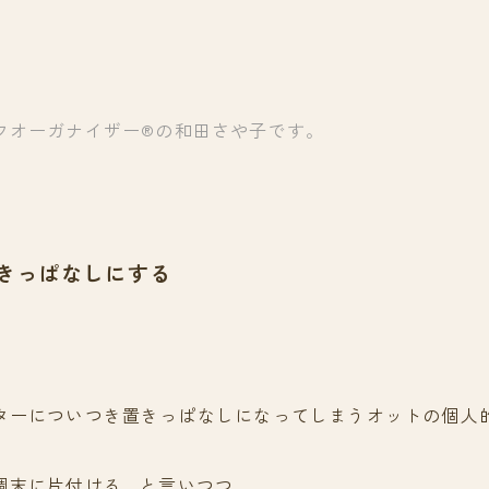
フオーガナイザー®の和田さや子です。
きっぱなしにする
ターについつき置きっぱなしになってしまうオットの個人
週末に片付ける…と言いつつ、