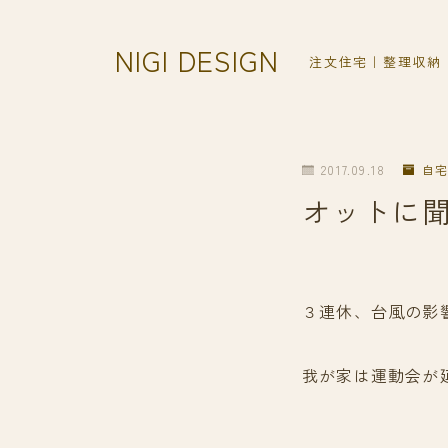
NIGI DESIGN
注文住宅｜整理収納
2017.09.18
自宅
オットに聞い
３連休、台風の影
我が家は運動会が