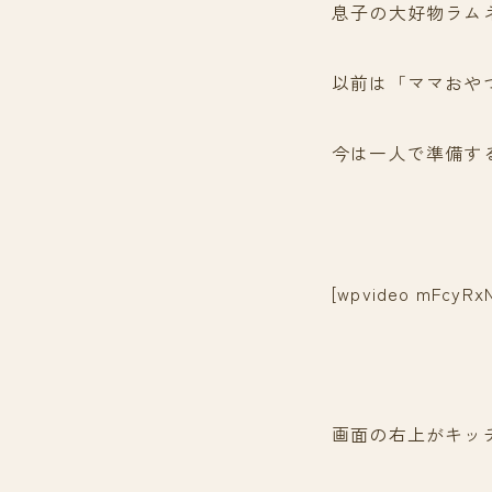
息子の大好物ラム
以前は「ママおや
今は一人で準備す
[wpvideo mFcyRx
画面の右上がキッ