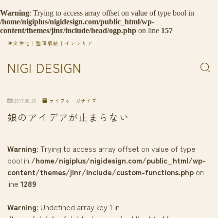
Warning
: Trying to access array offset on value of type bool in
/home/nigiplus/nigidesign.com/public_html/wp-
content/themes/jinr/include/head/ogp.php
on line
157
注文住宅｜整理収納｜インテリア
NIGI DESIGN
2017.08.26
ライフオーガナイズ
娘のアイデアが止まらない
Warning
: Trying to access array offset on value of type
bool in
/home/nigiplus/nigidesign.com/public_html/wp-
content/themes/jinr/include/custom-functions.php
on
line
1289
Warning
: Undefined array key 1 in