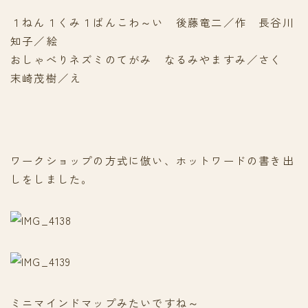
１ねん１くみ１ばんこわ～い 後藤竜二／作 長谷川
知子／絵
おしゃべりネズミのてがみ なるみやますみ／さく
末崎茂樹／え
ワークショップの方式に倣い、ホットワードの書き出
しをしました。
ミニマインドマップみたいですね～