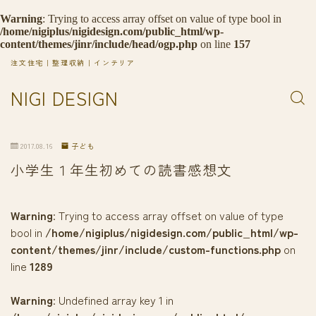
Warning
: Trying to access array offset on value of type bool in
/home/nigiplus/nigidesign.com/public_html/wp-
content/themes/jinr/include/head/ogp.php
on line
157
注文住宅｜整理収納｜インテリア
NIGI DESIGN
2017.08.16
子ども
小学生１年生初めての読書感想文
Warning
: Trying to access array offset on value of type
bool in
/home/nigiplus/nigidesign.com/public_html/wp-
content/themes/jinr/include/custom-functions.php
on
line
1289
Warning
: Undefined array key 1 in