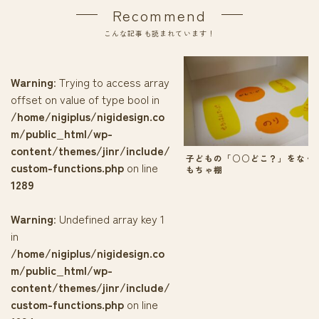
Recommend
こんな記事も読まれています！
Warning
: Trying to access array
offset on value of type bool in
/home/nigiplus/nigidesign.co
m/public_html/wp-
content/themes/jinr/include/
子どもの「○○どこ？」をなく
custom-functions.php
on line
もちゃ棚
1289
Warning
: Undefined array key 1
in
/home/nigiplus/nigidesign.co
m/public_html/wp-
content/themes/jinr/include/
custom-functions.php
on line