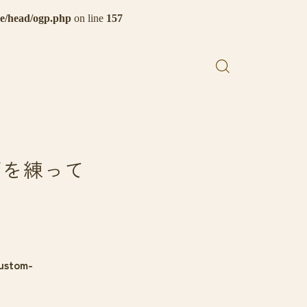
de/head/ogp.php
on line
157
画を練って
ustom-