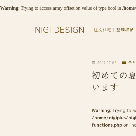
Warning
: Trying to access array offset on value of type bool in
/home/
NIGI DESIGN
注文住宅｜整理収納
2017.07.08
子ど
初めての
います
Warning
: Trying to 
/home/nigiplus/nig
functions.php
on lin