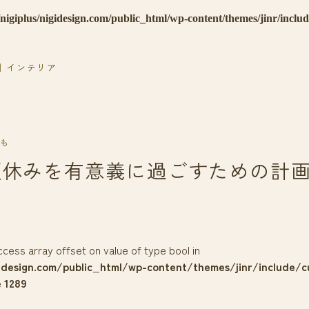
nigiplus/nigidesign.com/public_html/wp-content/themes/jinr/inclu
｜インテリア
も
夏休みを有意義に過ごすための計
access array offset on value of type bool in
idesign.com/public_html/wp-content/themes/jinr/include/c
e
1289