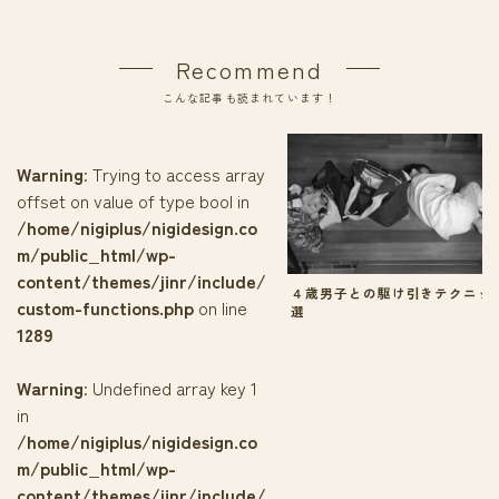
Recommend
こんな記事も読まれています！
Warning
: Trying to access array
offset on value of type bool in
/home/nigiplus/nigidesign.co
m/public_html/wp-
content/themes/jinr/include/
４歳男子との駆け引きテクニッ
custom-functions.php
on line
選
1289
Warning
: Undefined array key 1
in
/home/nigiplus/nigidesign.co
m/public_html/wp-
content/themes/jinr/include/