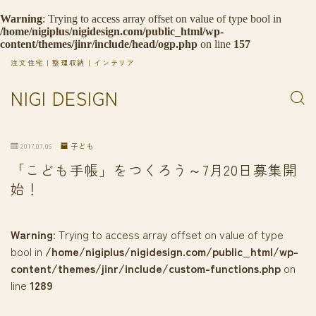
Warning
: Trying to access array offset on value of type bool in
/home/nigiplus/nigidesign.com/public_html/wp-
content/themes/jinr/include/head/ogp.php
on line
157
注文住宅｜整理収納｜インテリア
NIGI DESIGN
2017.07.06
子ども
「こども手帳」をつくろう～7月20日募集開
始！
Warning
: Trying to access array offset on value of type
bool in
/home/nigiplus/nigidesign.com/public_html/wp-
content/themes/jinr/include/custom-functions.php
on
line
1289