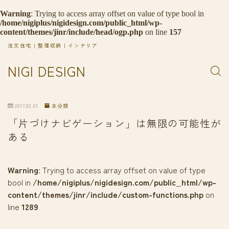
Warning
: Trying to access array offset on value of type bool in
/home/nigiplus/nigidesign.com/public_html/wp-
content/themes/jinr/include/head/ogp.php
on line
157
注文住宅｜整理収納｜インテリア
NIGI DESIGN
2017.02.01
未分類
「片づけナビゲーション」は無限の可能性が
ある
Warning
: Trying to access array offset on value of type
bool in
/home/nigiplus/nigidesign.com/public_html/wp-
content/themes/jinr/include/custom-functions.php
on
line
1289