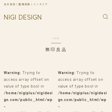
注文住宅｜整理収納｜インテリア
NIGI DESIGN
TAG
無印良品
Warning
: Trying to
Warning
: Trying to
access array offset on
access array offset on
value of type bool in
value of type bool in
/home/nigiplus/nigidesi
/home/nigiplus/nigidesi
gn.com/public_html/wp
gn.com/public_html/wp
-
-