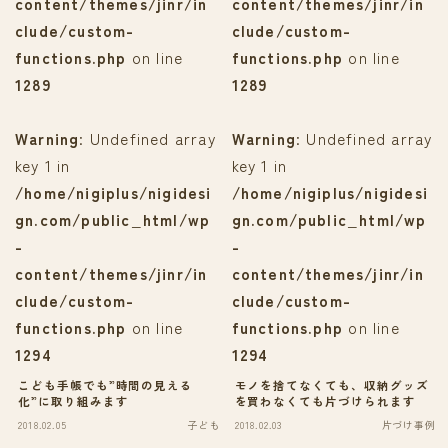
content/themes/jinr/in
content/themes/jinr/in
clude/custom-
clude/custom-
functions.php
on line
functions.php
on line
1289
1289
Warning
: Undefined array
Warning
: Undefined array
key 1 in
key 1 in
/home/nigiplus/nigidesi
/home/nigiplus/nigidesi
gn.com/public_html/wp
gn.com/public_html/wp
-
-
content/themes/jinr/in
content/themes/jinr/in
clude/custom-
clude/custom-
functions.php
on line
functions.php
on line
1294
1294
こども手帳でも”時間の見える
モノを捨てなくても、収納グッズ
化”に取り組みます
を買わなくても片づけられます
2018.02.05
子ども
2018.02.03
片づけ事例