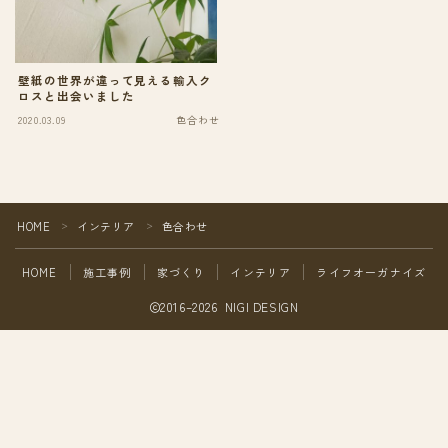
壁紙の世界が違って見える輸入ク
ロスと出会いました
2020.03.09
色合わせ
HOME
インテリア
色合わせ
＞
＞
HOME
施工事例
家づくり
インテリア
ライフオーガナイズ
2016–2026 NIGI DESIGN