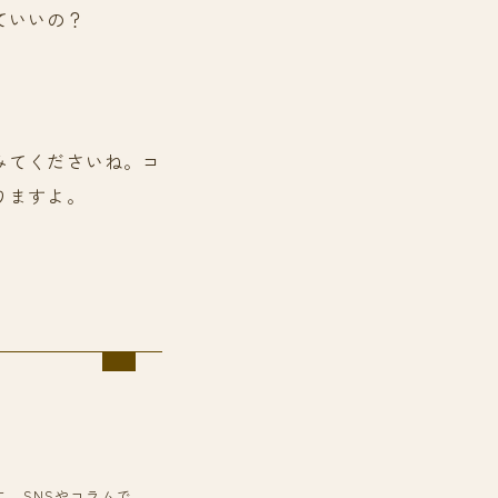
ていいの？
みてくださいね。コ
りますよ。
に。SNSやコラムで