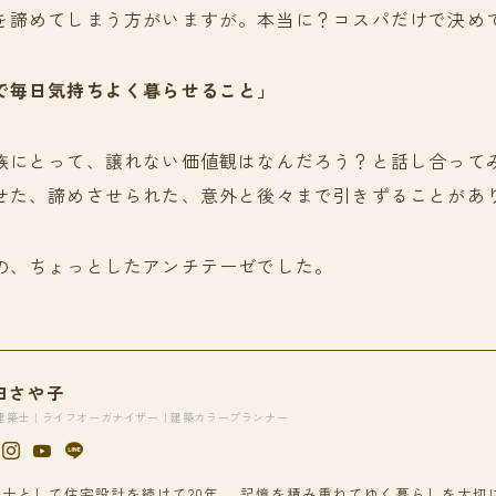
を諦めてしまう方がいますが。本当に？コスパだけで決め
で毎日気持ちよく暮らせること」
族にとって、譲れない価値観はなんだろう？と話し合って
せた、諦めさせられた、意外と後々まで引きずることがあ
の、ちょっとしたアンチテーゼでした。
田さや子
建築士｜ライフオーガナイザー｜建築カラープランナー
築士として住宅設計を続けて20年。 記憶を積み重ねてゆく暮らしを大切