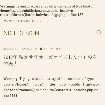
Warning
: Trying to access array offset on value of type bool in
/home/nigiplus/nigidesign.com/public_html/wp-
content/themes/jinr/include/head/ogp.php
on line
157
注文住宅｜整理収納｜インテリア
NIGI DESIGN
2019.01.06
2024.04.27
ライフオーガナイズ
2019年 私が今年オーガナイズしたいものを
発表！
Warning
: Trying to access array offset on value of type
bool in
/home/nigiplus/nigidesign.com/public_html/wp-
content/themes/jinr/include/custom-functions.php
on
line
1289