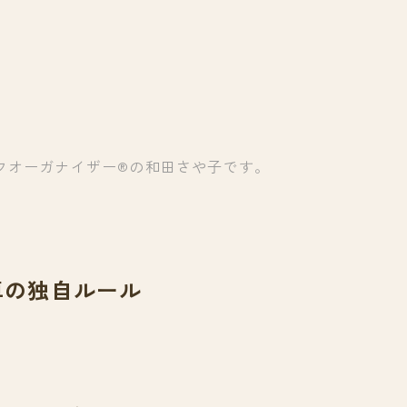
フオーガナイザー®の和田さや子です。
卓の独自ルール