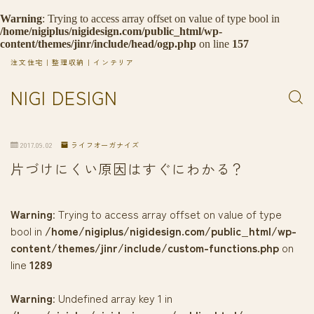
Warning
: Trying to access array offset on value of type bool in
/home/nigiplus/nigidesign.com/public_html/wp-
content/themes/jinr/include/head/ogp.php
on line
157
注文住宅｜整理収納｜インテリア
NIGI DESIGN
2017.09.02
ライフオーガナイズ
片づけにくい原因はすぐにわかる？
Warning
: Trying to access array offset on value of type
bool in
/home/nigiplus/nigidesign.com/public_html/wp-
content/themes/jinr/include/custom-functions.php
on
line
1289
Warning
: Undefined array key 1 in