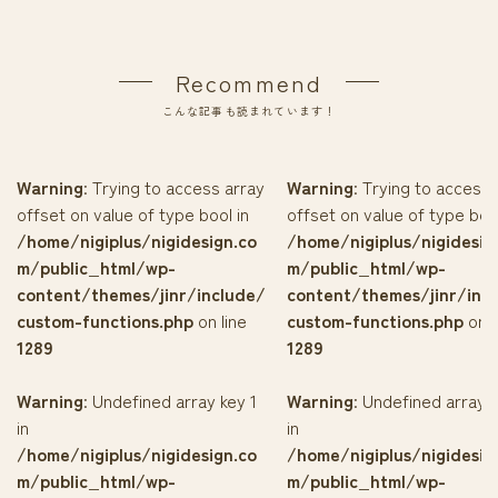
Recommend
こんな記事も読まれています！
Warning
: Trying to access array
Warning
: Trying to access 
offset on value of type bool in
offset on value of type bool
/home/nigiplus/nigidesign.co
/home/nigiplus/nigidesig
m/public_html/wp-
m/public_html/wp-
content/themes/jinr/include/
content/themes/jinr/inc
custom-functions.php
on line
custom-functions.php
on l
1289
1289
Warning
: Undefined array key 1
Warning
: Undefined array k
in
in
/home/nigiplus/nigidesign.co
/home/nigiplus/nigidesig
m/public_html/wp-
m/public_html/wp-