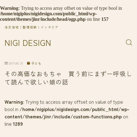
Warning
: Trying to access array offset on value of type bool in
/home/nigiplus/nigidesign.com/public_html/wp-
content/themes/jinr/include/head/ogp.php
on line
157
注文住宅｜整理収納｜インテリア
NIGI DESIGN
2017.08.31
子ども
その高価なおもちゃ 買う前にまず一呼吸し
て読んで欲しい娘の話
Warning
: Trying to access array offset on value of type
bool in
/home/nigiplus/nigidesign.com/public_html/wp-
content/themes/jinr/include/custom-functions.php
on
line
1289