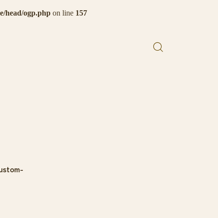
de/head/ogp.php
on line
157
ustom-