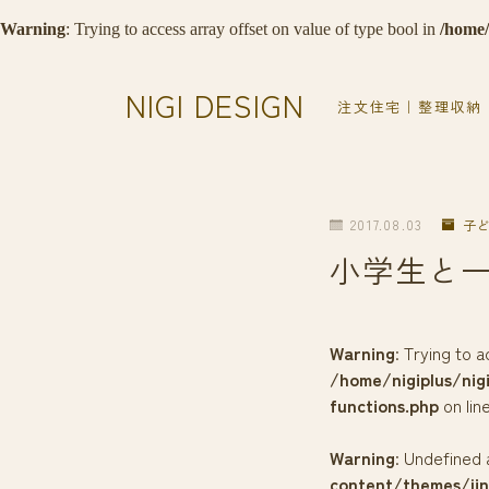
Warning
: Trying to access array offset on value of type bool in
/home/
NIGI DESIGN
注文住宅｜整理収納
2017.08.03
子
小学生と
Warning
: Trying to 
/home/nigiplus/nig
functions.php
on lin
Warning
: Undefined 
content/themes/jin