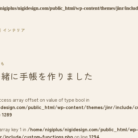
nigiplus/nigidesign.com/public_html/wp-content/themes/jinr/inclu
｜インテリア
ども
一緒に手帳を作りました
access array offset on value of type bool in
idesign.com/public_html/wp-content/themes/jinr/include/c
e
1289
array key 1 in
/home/nigiplus/nigidesign.com/public_html/wp-
r/include/custom-functions.php
on line
1294