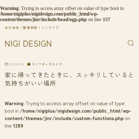
Warning
: Trying to access array offset on value of type bool in
/home/nigiplus/nigidesign.com/public_html/wp-
content/themes/jinr/include/head/ogp.php
on line
157
注文住宅｜整理収納｜インテリア
NIGI DESIGN
2017.05.28
ライフオーガナイズ
家に帰ってきたときに、スッキリしていると
気持ちがいい場所
Warning
: Trying to access array offset on value of type
bool in
/home/nigiplus/nigidesign.com/public_html/wp-
content/themes/jinr/include/custom-functions.php
on
line
1289