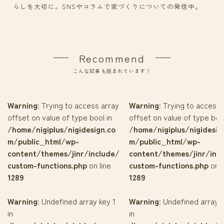
らしを大切に。SNSやコラムで家づくりについての発信中。
Recommend
こんな記事も読まれています！
Warning
: Trying to access array
Warning
: Trying to access 
offset on value of type bool in
offset on value of type bool
/home/nigiplus/nigidesign.co
/home/nigiplus/nigidesig
m/public_html/wp-
m/public_html/wp-
content/themes/jinr/include/
content/themes/jinr/inc
custom-functions.php
on line
custom-functions.php
on l
1289
1289
Warning
: Undefined array key 1
Warning
: Undefined array k
in
in