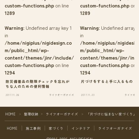
custom-functions.php
on line
custom-functions.php
on l
1289
1289
Warning
: Undefined array key 1
Warning
: Undefined array k
in
in
/home/nigiplus/nigidesign.co
/home/nigiplus/nigidesig
m/public_html/wp-
m/public_html/wp-
content/themes/jinr/include/
content/themes/jinr/inc
custom-functions.php
on line
custom-functions.php
on l
1294
1294
防災備蓄品の期限チェックを忘れが
片づけをすると手に入るもの
ちな人のための便利情報
2017.11.26
ライフオーガナイズ
2017.11.23
ライフオー
HOME
整理収納
ライフオーガナイズ
「片づけに悩まない家づくり」
＞
＞
＞
HOME
施工事例
家づくり
インテリア
ライフオーガナイズ
2016–2026 NIGI DESIGN