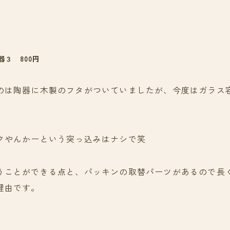
３ 800円
のは陶器に木製のフタがついていましたが、今度はガラス
クやんかーという突っ込みはナシで笑
うことができる点と、パッキンの取替パーツがあるので長
理由です。