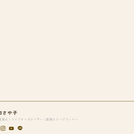
田さや子
建築士｜ライフオーガナイザー｜建築カラープランナー